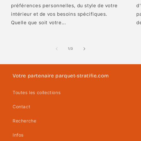
préférences personnelles, du style de votre
d'
intérieur et de vos besoins spécifiques.
p
Quelle que soit votre...
de
de
1
/
3
Votre partenaire parquet-stratifie.com
Toutes les collections
Contact
Recherche
Infos