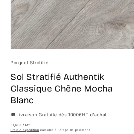
Ouvrir
le
média
Parquet Stratifié
1
dans
une
Sol Stratifié Authentik
fenêtre
modale
Classique Chêne Mocha
Blanc
🚚 Livraison Gratuite dès 1000€HT d'achat
51,60€
/ M2
Frais d'expédition
calculés à l'étape de paiement.