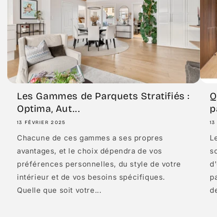
Les Gammes de Parquets Stratifiés :
Q
Optima, Aut...
p
13 FÉVRIER 2025
13
Chacune de ces gammes a ses propres
Le
avantages, et le choix dépendra de vos
so
préférences personnelles, du style de votre
d'
intérieur et de vos besoins spécifiques.
p
Quelle que soit votre...
de