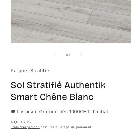
Ouvrir
le
média
de
1
/
2
1
dans
une
Parquet Stratifié
fenêtre
modale
Sol Stratifié Authentik
Smart Chêne Blanc
🚚 Livraison Gratuite dès 1000€HT d'achat
48,00€
/ M2
Frais d'expédition
calculés à l'étape de paiement.