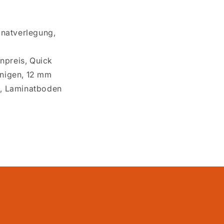
natverlegung,
npreis, Quick
inigen, 12 mm
n, Laminatboden