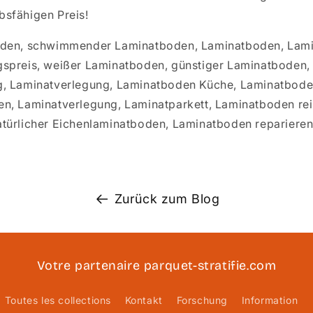
sfähigen Preis!
den, schwimmender Laminatboden, Laminatboden, Lami
spreis, weißer Laminatboden, günstiger Laminatboden,
, Laminatverlegung, Laminatboden Küche, Laminatbode
n, Laminatverlegung, Laminatparkett, Laminatboden re
türlicher Eichenlaminatboden, Laminatboden repariere
Zurück zum Blog
Votre partenaire parquet-stratifie.com
Toutes les collections
Kontakt
Forschung
Information