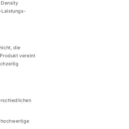
-Density
-Leistungs-
icht, die
 Produkt vereint
ichzeitig
erschiedlichen
f hochwertige