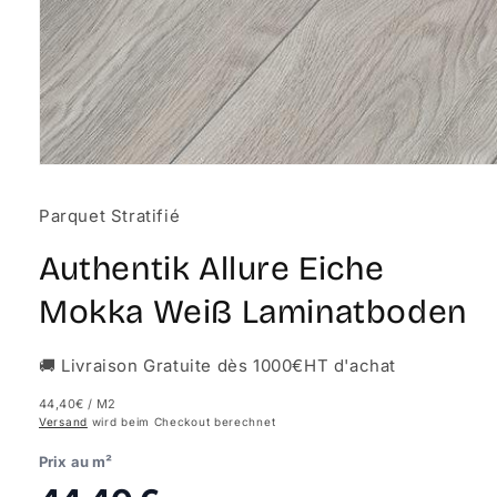
Medien
1
in
Parquet Stratifié
Modal
öffnen
Authentik Allure Eiche
Mokka Weiß Laminatboden
🚚 Livraison Gratuite dès 1000€HT d'achat
44,40€
/ M2
Versand
wird beim Checkout berechnet
Prix au m²