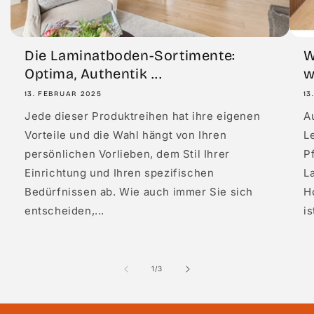
Die Laminatboden-Sortimente:
W
Optima, Authentik ...
w
13. FEBRUAR 2025
13
Jede dieser Produktreihen hat ihre eigenen
A
Vorteile und die Wahl hängt von Ihren
L
persönlichen Vorlieben, dem Stil Ihrer
P
Einrichtung und Ihren spezifischen
L
Bedürfnissen ab. Wie auch immer Sie sich
Ho
entscheiden,...
is
von
1
/
3