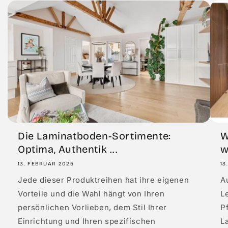
Die Laminatboden-Sortimente:
W
Optima, Authentik ...
w
13. FEBRUAR 2025
13
Jede dieser Produktreihen hat ihre eigenen
A
Vorteile und die Wahl hängt von Ihren
L
persönlichen Vorlieben, dem Stil Ihrer
P
Einrichtung und Ihren spezifischen
L