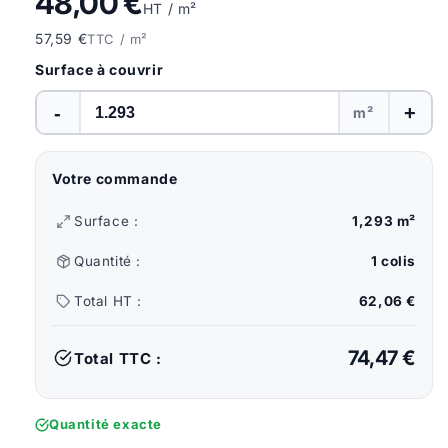
48,00 €
HT / m²
57,59 €
TTC / m²
Surface à couvrir
-
+
m²
Votre commande
Surface :
1,293 m²
Quantité :
1 colis
Total HT :
62,06 €
74,47 €
Total TTC :
Quantité exacte