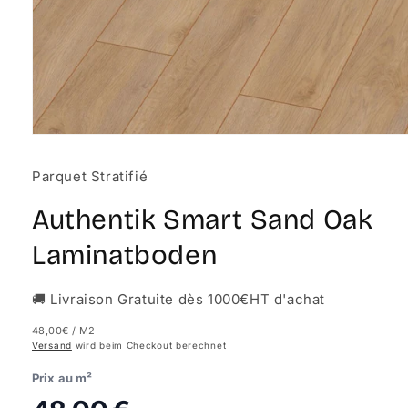
Medien
1
in
Parquet Stratifié
Modal
öffnen
Authentik Smart Sand Oak
Laminatboden
🚚 Livraison Gratuite dès 1000€HT d'achat
48,00€
/ M2
Versand
wird beim Checkout berechnet
Prix au m²