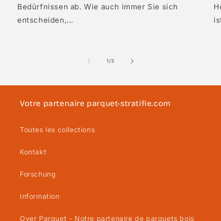
Bedürfnissen ab. Wie auch immer Sie sich
Ho
entscheiden,...
is
von
1
/
3
Votre partenaire parquet-stratifie.com
Toutes les collections
Kontakt
Forschung
Information
Over Parquet - Notre partenaire de parquets bois