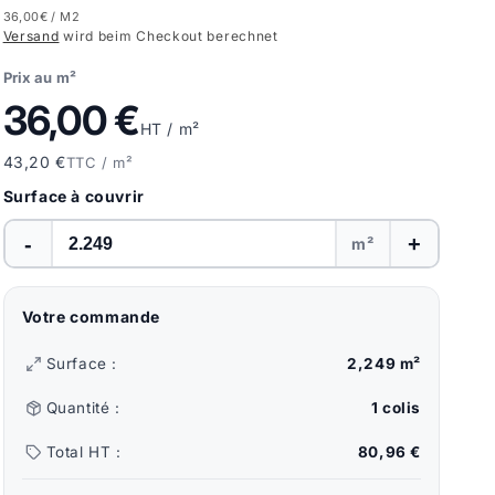
36,00€
/ M2
Versand
wird beim Checkout berechnet
Prix au m²
36,00 €
HT / m²
43,20 €
TTC / m²
Surface à couvrir
-
+
m²
Votre commande
Surface :
2,249 m²
Quantité :
1 colis
Total HT :
80,96 €