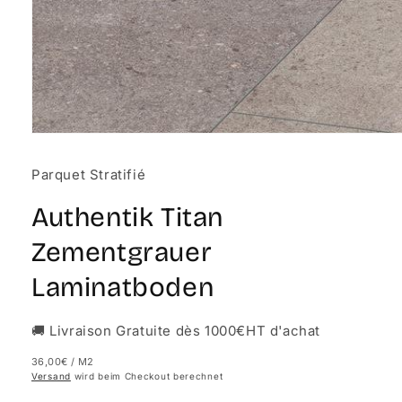
Medien
1
in
Parquet Stratifié
Modal
öffnen
Authentik Titan
Zementgrauer
Laminatboden
🚚 Livraison Gratuite dès 1000€HT d'achat
36,00€
/ M2
Versand
wird beim Checkout berechnet