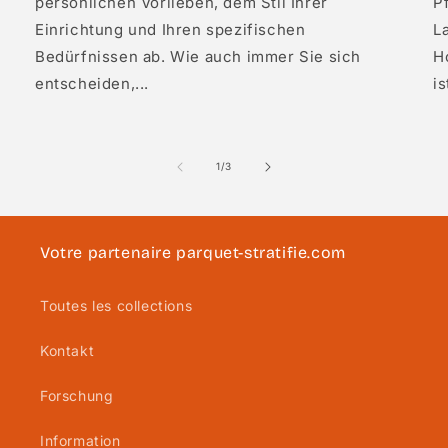
persönlichen Vorlieben, dem Stil Ihrer
P
Einrichtung und Ihren spezifischen
L
Bedürfnissen ab. Wie auch immer Sie sich
Ho
entscheiden,...
is
von
1
/
3
Votre partenaire parquet-stratifie.com
Toutes les collections
Kontakt
Forschung
Information