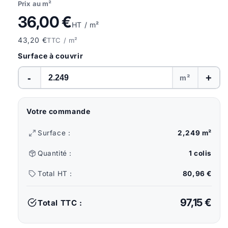
Prix au m²
36,00 €
HT / m²
43,20 €
TTC / m²
Surface à couvrir
-
+
m²
Votre commande
Surface :
2,249 m²
Quantité :
1 colis
Total HT :
80,96 €
97,15 €
Total TTC :