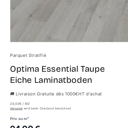
Medien
1
in
Parquet Stratifié
Modal
öffnen
Optima Essential Taupe
Eiche Laminatboden
🚚 Livraison Gratuite dès 1000€HT d'achat
24,00€
/ M2
Versand
wird beim Checkout berechnet
Prix au m²