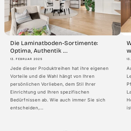
Die Laminatboden-Sortimente:
W
Optima, Authentik ...
w
13. FEBRUAR 2025
13
Jede dieser Produktreihen hat ihre eigenen
A
Vorteile und die Wahl hängt von Ihren
L
persönlichen Vorlieben, dem Stil Ihrer
P
Einrichtung und Ihren spezifischen
L
Bedürfnissen ab. Wie auch immer Sie sich
Ho
entscheiden,...
is