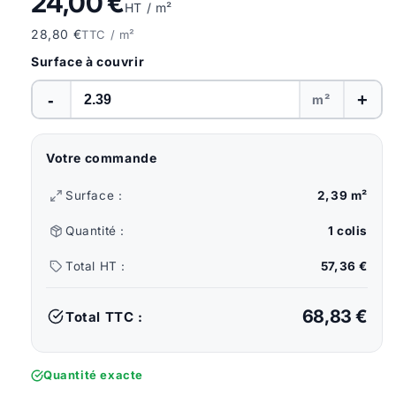
24,00 €
HT / m²
28,80 €
TTC / m²
Surface à couvrir
-
+
m²
Votre commande
Surface :
2,39 m²
Quantité :
1 colis
Total HT :
57,36 €
68,83 €
Total TTC :
Quantité exacte